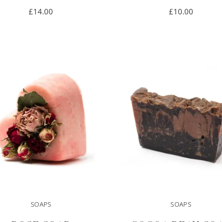
£
14.00
£
10.00
IN DEN
IN DEN
WARENKORB
WARENKORB
SOAPS
SOAPS