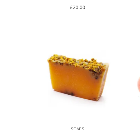
£
20.00
IN DEN
WARENKORB
SOAPS