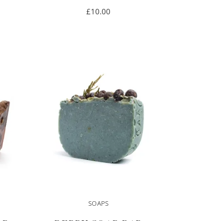
£
10.00
IN DEN
WARENKORB
SOAPS