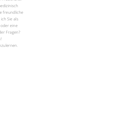
edizinisch
 freundliche
ch Sie als
 oder eine
der Fragen?
n!
nzulernen.