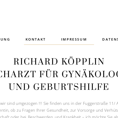
RUNG
KONTAKT
IMPRESSUM
DATEN
RICHARD KÖPPLIN
CHARZT FÜR GYNÄKOLO
UND GEBURTSHILFE
 wir sind umgezogen !!! Sie finden uns in der Fuggerstraße 11/ 
entin, ob zu Fragen Ihrer Gesundheit, zur Vorsorge und Verhüt
haft oder bei Beschwerden und Krankheit – ich möchte Sie al