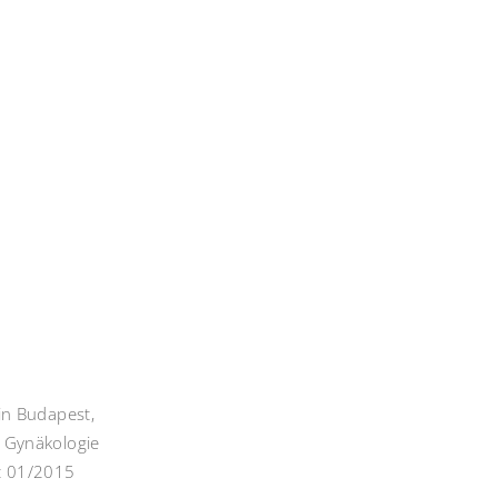
in Budapest,
 Gynäkologie
t 01/2015