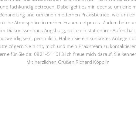
 und fachkundig betreuen. Dabei geht es mir ebenso um eine m
Behandlung und um einen modernen Praxisbetrieb, wie um eine
nliche Atmosphäre in meiner Frauenarztpraxis. Zudem betreue i
 im Diakonissenhaus Augsburg, sollte ein stationärer Aufenthalt
notwendig sein, persönlich. Haben Sie ein konkretes Anliegen o
itte zögern Sie nicht, mich und mein Praxisteam zu kontaktiere
gerne für Sie da: 0821-511613 Ich freue mich darauf, Sie kenne
Mit herzlichen Grüßen Richard Köpplin