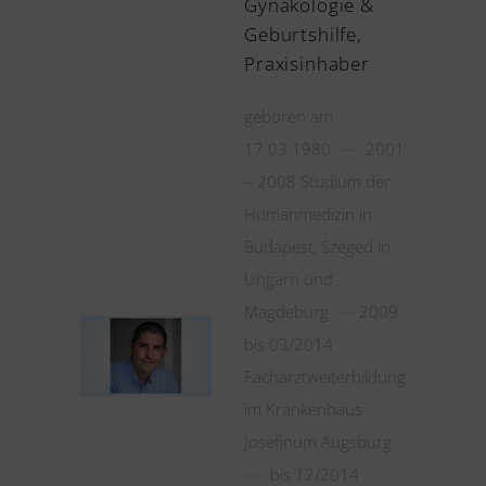
Gynäkologie &
Geburtshilfe,
Praxisinhaber
geboren am
17.03.1980 ······ 2001
– 2008 Studium der
Humanmedizin in
Budapest, Szeged in
Ungarn und
Magdeburg ····· 2009
bis 03/2014
Facharztweiterbildung
im Krankenhaus
Josefinum Augsburg
····· bis 12/2014