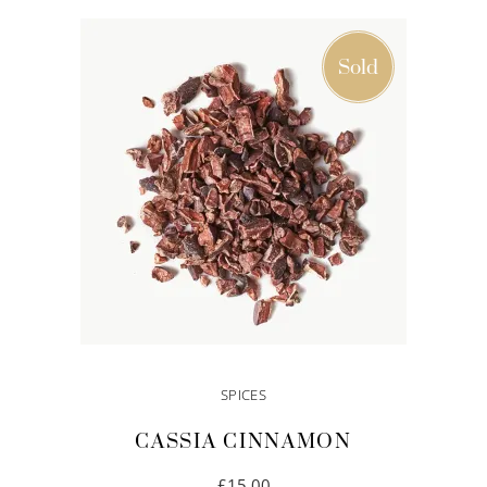
IN DEN WARENKORB
Sold
SPICES
CASSIA CINNAMON
£
15.00